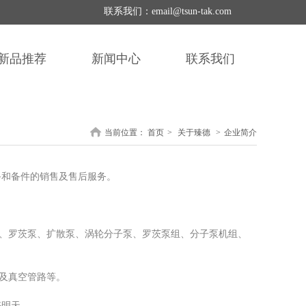
联系我们：email@tsun-tak.com
新品推荐
新闻中心
联系我们
当前位置：
首页
>
关于臻德
>
企业简介
备和备件的销售及售后服务。
、罗茨泵、扩散泵、涡轮分子泵、罗茨泵组、分子泵机组、
及真空管路等。
好明天。