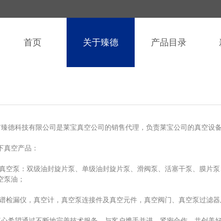
首页
关于臻德
产品目录
臻德科技有限公司是莱宝真空公司的销售代理，负责莱宝公司的真空设
下真空产品：
真空泵：双级油封旋片泵、单级油封旋片泵、滑阀泵、活塞干泵、膜片泵
空泵油；
漏仪，真空计，真空泵连接件及真空元件，真空阀门、真空泵过滤器
心希望通过不断地完善技术服务，与客户携手并进，紧密合作，共创美