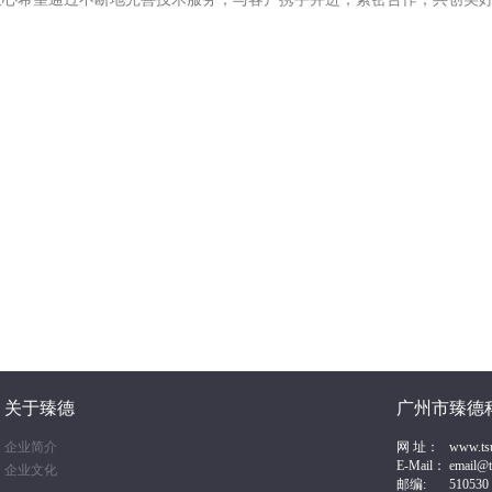
关于臻德
广州市臻德
企业简介
网 址： www.tsun
E-Mail： email@
企业文化
邮编: 510530