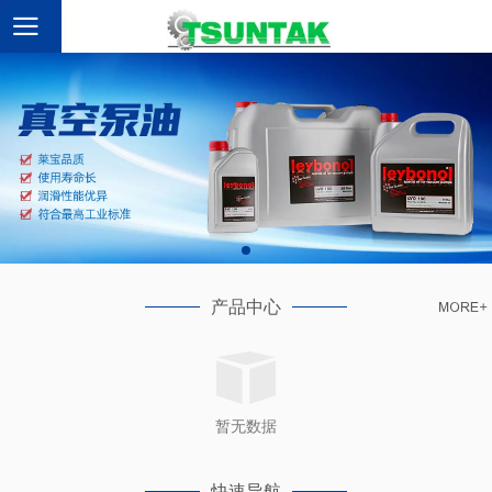
产品中心
暂无数据
快速导航